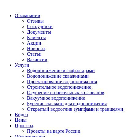
О компании
Отзывы
Сотрудники
Документы
Клиенты
Акции
Новости
Статьи
Вакансии
Услуги
Водопонижение иглофильтрами
Водопонижение скважинами
Проектирование водопонижения
Строительное водопонижение
Осушение строительных котлованов
Вакуумное водопонижение
Бурение скважин для водопонижения
Открытый водоотлив зумпфами и траншеями
Видео
Цены
Проекты
Проекты на карте России
Оборудование