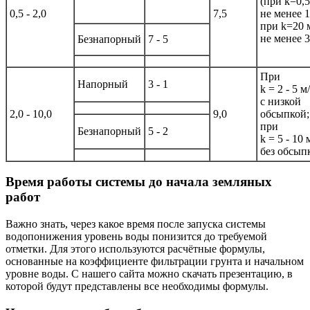
(при k=0,5
0,5 - 2,0
7,5
не менее 1
при k=20 
не менее 3
Безнапорный
7 - 5
При
Напорный
3 - 1
k = 2 - 5 м
с низкой
2,0 - 10,0
9,0
обсыпкой;
при
Безнапорный
5 - 2
k = 5 - 10 
без обсып
Время работы системы до начала земляных
работ
Важно знать, через какое время после запуска системы
водопонижения уровень воды понизится до требуемой
отметки. Для этого используются расчётные формулы,
основанные на коэффициенте фильтрации грунта и начальном
уровне воды. С нашего сайта можно скачать презентацию, в
которой будут представлены все необходимы формулы.