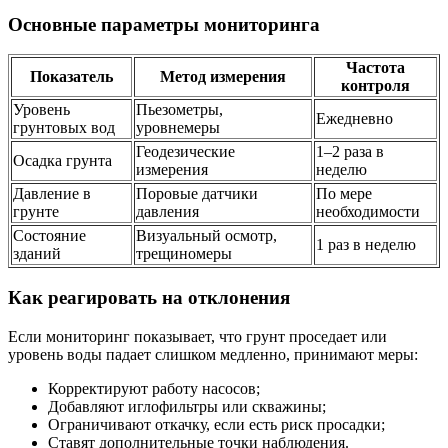
Основные параметры мониторинга
Частота
Показатель
Метод измерения
контроля
Уровень
Пьезометры,
Ежедневно
грунтовых вод
уровнемеры
Геодезические
1–2 раза в
Осадка грунта
измерения
неделю
Давление в
Поровые датчики
По мере
грунте
давления
необходимости
Состояние
Визуальный осмотр,
1 раз в неделю
зданий
трещиномеры
Как реагировать на отклонения
Если мониторинг показывает, что грунт проседает или
уровень воды падает слишком медленно, принимают меры:
Корректируют работу насосов;
Добавляют иглофильтры или скважины;
Ограничивают откачку, если есть риск просадки;
Ставят дополнительные точки наблюдения.