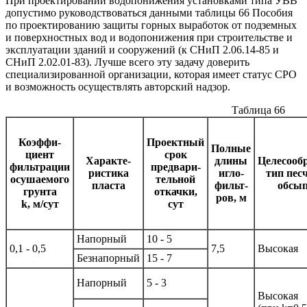
При проектировании водопонижения установками типа УВВ
допустимо руководствоваться данными таблицы 66 Пособия
по проектированию защиты горных выработок от подземных
и поверхностных вод и водопонижения при строительстве и
эксплуатации зданий и сооружений (к СНиП 2.06.14-85 и
СНиП 2.02.01-83). Лучше всего эту задачу доверить
специализированной организации, которая имеет статус СРО
и возможность осуществлять авторский надзор.
Таблица 66
Коэффи-
Проектный
Полные
циент
срок
Характе-
длины
Целесооб
фильтрации
предвари-
ристика
игло-
тип пес
осушаемого
тельной
пласта
фильт-
обсы
грунта
откачки,
ров, м
k, м/сут
сут
Напорный
10 - 5
0,1 - 0,5
7,5
Высокая
Безнапорный
15 - 7
Напорный
5 - 3
Высокая